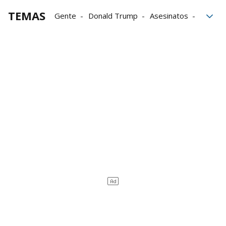
TEMAS
Gente
Donald Trump
Asesinatos
Error
Arabia Saudí
Humanos
derechos humanos