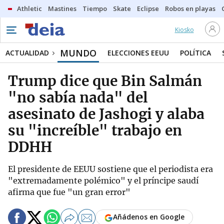
Athletic
Mastines
Tiempo
Skate
Eclipse
Robos en playas
Kiosko
MUNDO
ACTUALIDAD
ELECCIONES EEUU
POLÍTICA
Trump dice que Bin Salmán
"no sabía nada" del
asesinato de Jashogi y alaba
su "increíble" trabajo en
DDHH
El presidente de EEUU sostiene que el periodista era
"extremadamente polémico" y el príncipe saudí
afirma que fue "un gran error"
Añádenos en Google