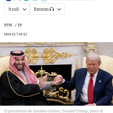
Itzuli
Entzun
NTM
EP
18·11·25
|
19:57
El presidente de Estados Unidos, Donald Trump, junto al