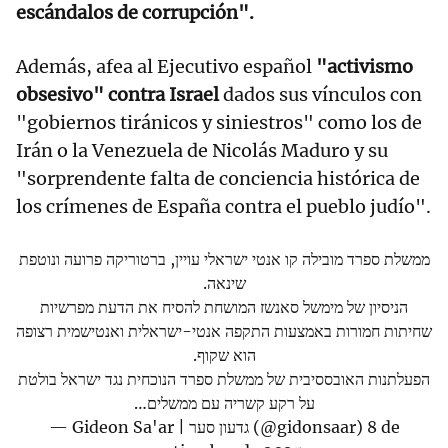
escándalos de corrupción".
Además, afea al Ejecutivo español
"activismo
obsesivo" contra Israel
dados sus vínculos con
"gobiernos tiránicos y siniestros" como los de
Irán o la Venezuela de Nicolás Maduro y su
"sorprendente falta de conciencia histórica de
los crímenes de España contra el pueblo judío".
ממשלת ספרד מובילה קו אנטי ישראלי עויין, ברטוריקה פרועה ונוטפת
שינאה.
הניסיון של מימשל סאנשז המושחת להסיח את הדעת מפרשיות
שחיתות חמורות באמצעות התקפה אנטי-ישראלית ואנטישמית רצופה
הוא שקוף.
הפעלתנות האובססיבית של ממשלת ספרד הנוכחית נגד ישראל בולטת
על רקע קשריה עם ממשלים…
— Gideon Sa'ar | גדעון סער (@gidonsaar)
8 de