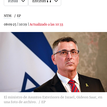
Itzuli
Entzun
NTM
EP
08·09·25
|
10:19
|
Actualizado a las 10:33
El ministro de Asuntos Exteriores de Israel, Gideon Saar, en
una foto de archivo.
EP