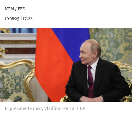
NTM / EFE
10·08·25
|
17:24
El presidente ruso, Vladímir Putin
EP