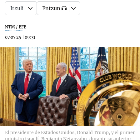
Itzuli
Entzun
NTM / EFE
07·07·25
|
09:31
El presidente de Estados Unidos, Donald Trump, y el primer
ministro israelí, Benjamin Netanyahu, durante su anterior