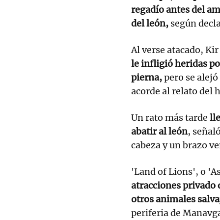
regadío antes del am
del león,
según decla
Al verse atacado, Ki
le infligió heridas p
pierna,
pero se alejó
acorde al relato del
Un rato más tarde
ll
abatir al león
, señaló
cabeza y un brazo v
'Land of Lions', o 'A
atracciones privado
otros animales salv
periferia de Manavgat