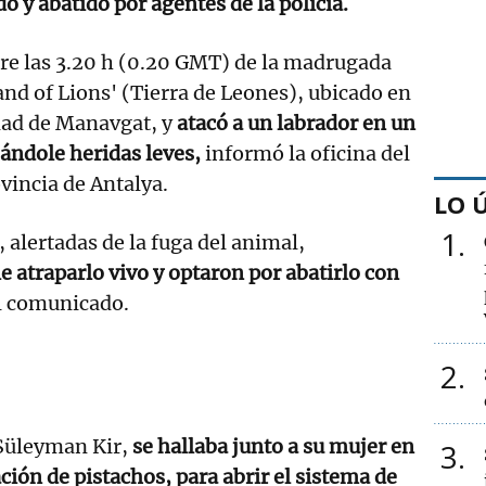
o y abatido por agentes de la policía.
bre las 3.20 h (0.20 GMT) de la madrugada
and of Lions' (Tierra de Leones), ubicado en
udad de Manavgat, y
atacó a un labrador en un
ándole heridas leves,
informó la oficina del
vincia de Antalya.
LO 
1
 alertadas de la fuga del animal,
e atraparlo vivo y optaron por abatirlo con
el comunicado.
2
Süleyman Kir,
se hallaba junto a su mujer en
3
ción de pistachos, para abrir el sistema de