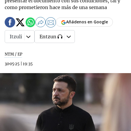
presentar el documento con sus condiciones, tal y
como prometieron hace más de una semana
Añádenos en Google
Itzuli
Entzun
NTM / EP
30·05·25
|
19:35