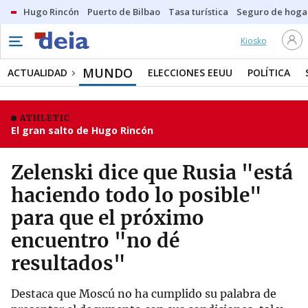
Hugo Rincón
Puerto de Bilbao
Tasa turística
Seguro de hoga
Kiosko
MUNDO
ACTUALIDAD
ELECCIONES EEUU
POLÍTICA
ATHLETIC
El gran salto de Hugo Rincón
Zelenski dice que Rusia "está
haciendo todo lo posible"
para que el próximo
encuentro "no dé
resultados"
Destaca que Moscú no ha cumplido su palabra de