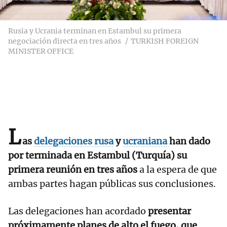
Rusia y Ucrania terminan en Estambul su primera
negociación directa en tres años
TURKISH FOREIGN
MINISTER OFFICE
L
as
delegaciones rusa
y
ucraniana
han dado
por terminada en Estambul (Turquía) su
primera reunión en tres años
a la espera de que
ambas partes hagan públicas sus conclusiones.
Las delegaciones han acordado
presentar
próximamente planes de alto el fuego, que