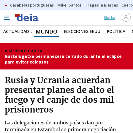
Carabelas portuguesas
Mikel Santos
Tragedia Biescas
Cuerp
Kiosko
MUNDO
ACTUALIDAD
ELECCIONES EEUU
POLÍTICA
METEREOLOGÍA
Gaztelugatxe permanecerá cerrado durante el eclipse
para evitar colapsos
Rusia y Ucrania acuerdan
presentar planes de alto el
fuego y el canje de dos mil
prisioneros
Las delegaciones de ambos países dan por
terminada en Estambul su primera negociación