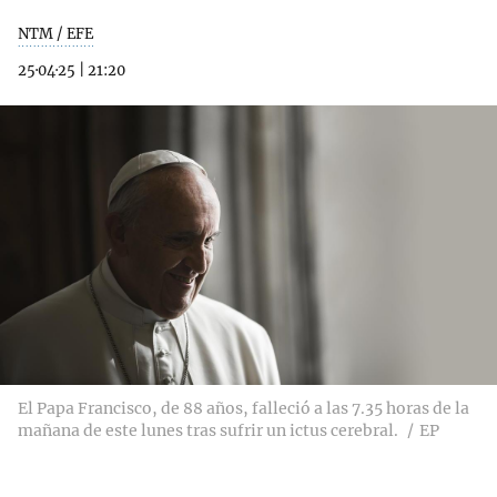
NTM / EFE
25·04·25
|
21:20
El Papa Francisco, de 88 años, falleció a las 7.35 horas de la
mañana de este lunes tras sufrir un ictus cerebral.
EP