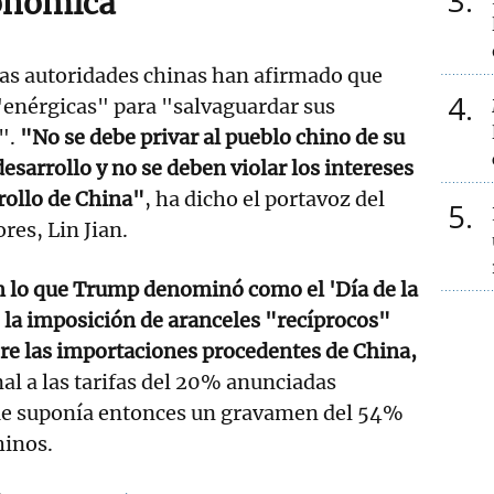
3
onómica
las autoridades chinas han afirmado que
4
enérgicas" para "salvaguardar sus
".
"No se debe privar al pueblo chino de su
esarrollo y no se deben violar los intereses
rollo de China"
, ha dicho el portavoz del
5
res, Lin Jian.
 lo que Trump denominó como el 'Día de la
 la imposición de aranceles "recíprocos"
bre las importaciones procedentes de China,
l a las tarifas del 20% anunciadas
ue suponía entonces un gravamen del 54%
hinos.