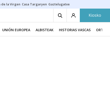
 de la Virgen
Casa Targaryen
Gaztelugatxe
Athletic
Aste Nagusia
C
Kiosko
UNIÓN EUROPEA
ALBISTEAK
HISTORIAS VASCAS
ORTZAD