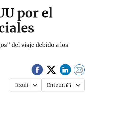
UU por el
ciales
s" del viaje debido a los
Itzuli
Entzun