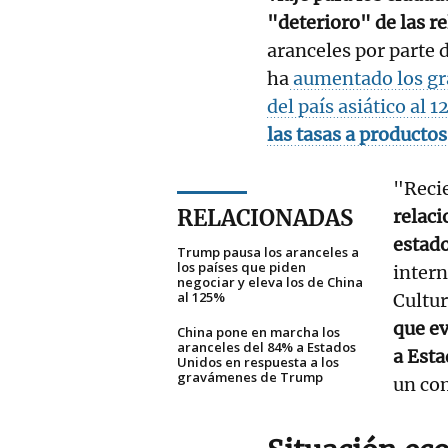
"deterioro" de las r
aranceles por parte
ha
aumentado los gr
del país asiático al
las tasas a producto
"Reci
RELACIONADAS
relac
estado
Trump pausa los aranceles a
los países que piden
intern
negociar y eleva los de China
al 125%
Cultu
que ev
China pone en marcha los
aranceles del 84% a Estados
a Esta
Unidos en respuesta a los
gravámenes de Trump
un co