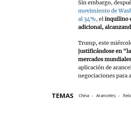
Sin embargo, despué
movimiento de Washin
al 34%,
el
inquilino 
adicional, alcanzan
Trump, este miércol
justificándose en "l
mercados mundiale
aplicación de arancel
negociaciones para a
TEMAS
China
Aranceles
Rel
Estados Unidos
Impor