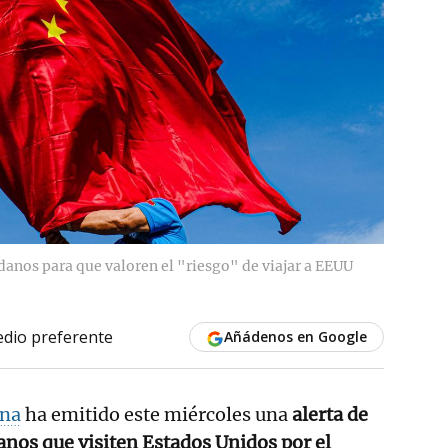
anos para que valoren el "riesgo" de viajar a EEUU
dio preferente
Añádenos en Google
ina
ha emitido este miércoles una
alerta de
danos que visiten Estados Unidos por el