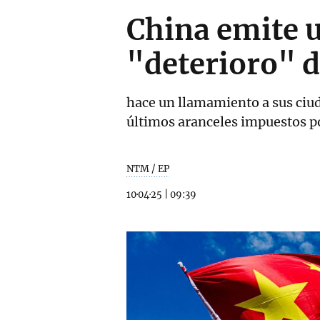
China emite u
"deterioro" d
hace un llamamiento a sus ciud
últimos aranceles impuestos 
NTM / EP
10·04·25
|
09:39