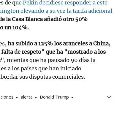
s de qu
e Pekín decidiese responder a este
gton elevando a su vez la tarifa adicional
de la Casa Blanca añadió otro 50%
do un 104%.
es,
ha subido a 125% los aranceles a China,
a falta de respeto" que ha "mostrado a los
s"
, mientas que ha pausado 90 días la
es a los países que han iniciado
bordar sus disputas comerciales.
aciones
alerta
Donald Trump
taciones