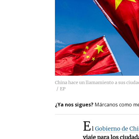
China hace un llamamiento a sus ciudad
EP
¿Ya nos sigues?
Márcanos como me
E
l
Gobierno de Ch
viaje para los ciuda