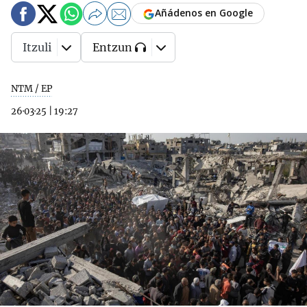
Añádenos en Google
Itzuli
Entzun
NTM / EP
26·03·25
|
19:27