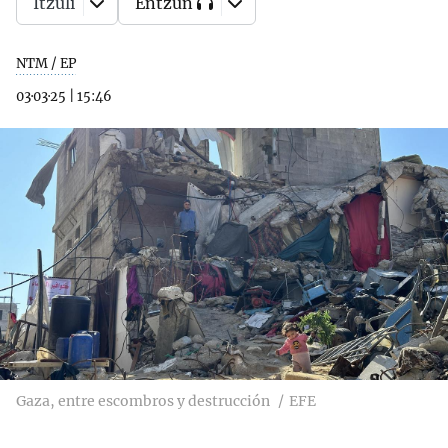
Itzuli
Entzun
NTM / EP
03·03·25
|
15:46
Gaza, entre escombros y destrucción
EFE