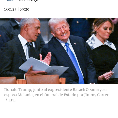
Diana Negre
13·01·25
|
09:20
Donald Trump, junto al expresidente Barack Obama y su
esposa Melania, en el funeral de Estado por Jimmy Carter.
EFE