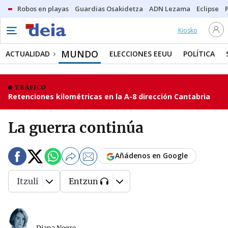
Robos en playas
Guardias Osakidetza
ADN Lezama
Eclipse
Kiosko
MUNDO
ACTUALIDAD
ELECCIONES EEUU
POLÍTICA
TRÁFICO
Retenciones kilométricas en la A-8 dirección Cantabria
La guerra continúa
Añádenos en Google
Itzuli
Entzun