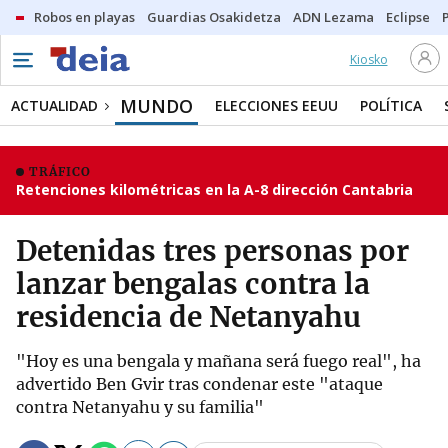
Robos en playas
Guardias Osakidetza
ADN Lezama
Eclipse
Kiosko
MUNDO
ACTUALIDAD
ELECCIONES EEUU
POLÍTICA
TRÁFICO
Retenciones kilométricas en la A-8 dirección Cantabria
Detenidas tres personas por
lanzar bengalas contra la
residencia de Netanyahu
"Hoy es una bengala y mañana será fuego real", ha
advertido Ben Gvir tras condenar este "ataque
contra Netanyahu y su familia"