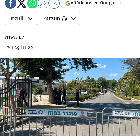
Añádenos en Google
Itzuli
Entzun
NTM / EP
17·11·24
|
11:26