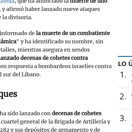
zbulá
, que ha anunciado la
muerte de uno
, y afirmó haber lanzado nueve ataques
 la divisoria.
a informado de
la muerte de un combatiente
slámica
" y ha identificado su nombre, sin
talles, mientras asegura en sendos
lanzado decenas de cohetes contra
LO 
,
en respuesta a bombardeos israelíes contra
1
l sur del Líbano.
aques
2
 ha sido lanzado con
decenas de cohetes
3
cuartel general de la Brigada de Artillería y
 282 y sus depósitos de armamento y de