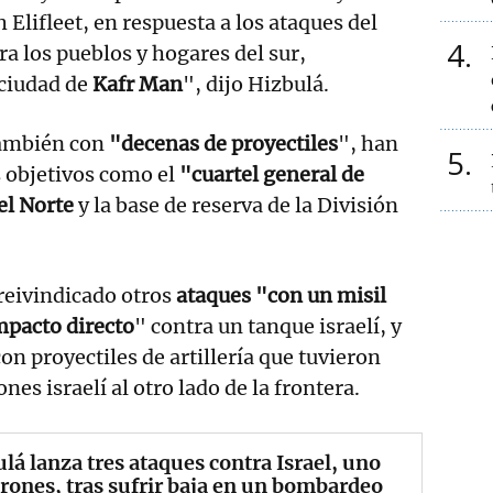
Elifleet, en respuesta a los ataques del
4
ra los pueblos y hogares del sur,
 ciudad de
Kafr Man
", dijo Hizbulá.
también con
"decenas de proyectiles
", han
5
 objetivos como el
"cuartel general de
el Norte
y la base de reserva de la División
reivindicado otros
ataques "con un misil
mpacto directo
" contra un tanque israelí, y
on proyectiles de artillería que tuvieron
es israelí al otro lado de la frontera.
lá lanza tres ataques contra Israel, uno
rones, tras sufrir baja en un bombardeo