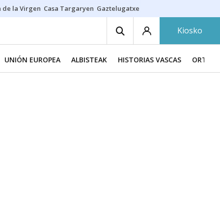
 de la Virgen
Casa Targaryen
Gaztelugatxe
Athletic
Aste Nagusia
C
Kiosko
UNIÓN EUROPEA
ALBISTEAK
HISTORIAS VASCAS
ORTZAD