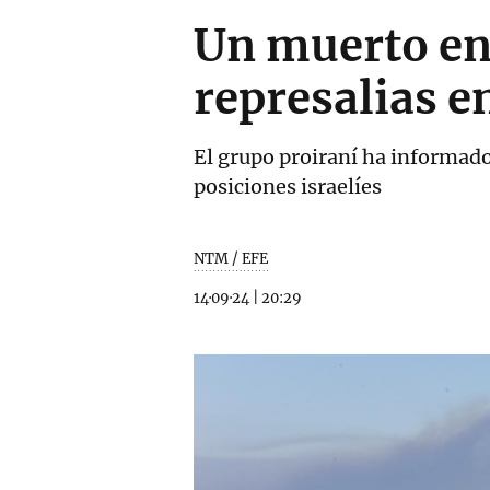
Un muerto en
represalias e
El grupo proiraní ha informad
posiciones israelíes
NTM / EFE
14·09·24
|
20:29