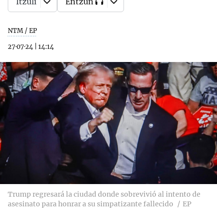
Itzuli
Entzun
NTM / EP
27·07·24
|
14:14
Trump regresará la ciudad donde sobrevivió al intento de
asesinato para honrar a su simpatizante fallecido
EP