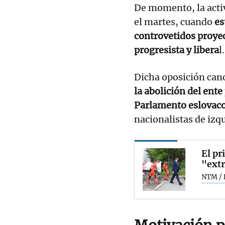
De momento, la acti
el martes, cuando
es
controvetidos proyec
progresista y libera
l.
Dicha oposición canc
la abolición del ent
Parlamento eslovaco 
nacionalistas de izq
El pr
"extr
NTM / 