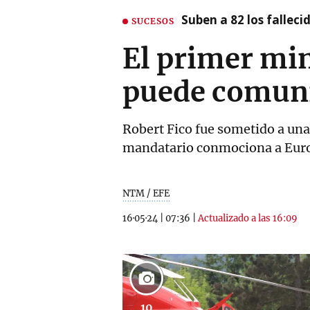
Suben a 82 los fallec
SUCESOS
El primer min
puede comun
Robert Fico fue sometido a una
mandatario conmociona a Euro
NTM / EFE
16·05·24
|
07:36
|
Actualizado a las 16:09
10