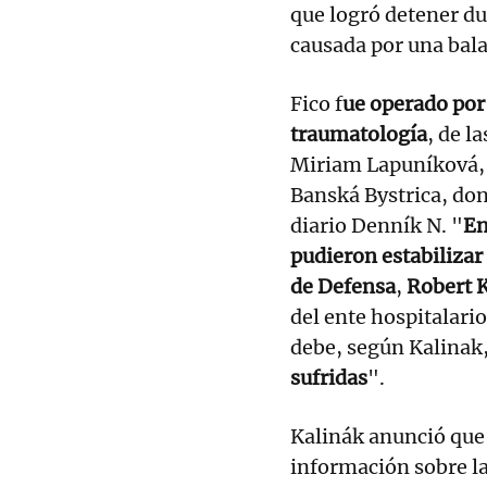
que logró detener d
causada por una bal
Fico f
ue operado por 
traumatología
, de l
Miriam Lapuníková, l
Banská Bystrica, don
diario Denník N. "
En
pudieron estabilizar 
de Defensa
,
Robert 
del ente hospitalario
debe, según Kalinak,
sufridas
".
Kalinák anunció que
información sobre la