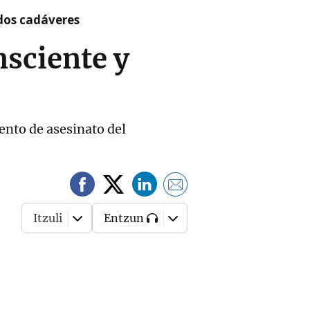
 dos cadáveres
nsciente y
ento de asesinato del
Itzuli
Entzun