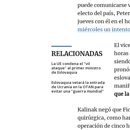
puede comunicarse v
electo del país, Pete
jueves con él en el 
miércoles un intento
El vic
RELACIONADAS
horas 
siendo
La UE condena el "vil
ataque" al primer ministro
pronós
de Eslovaquia
eslova
Eslovaquia vetará la entrada
manif
de Ucrania en la OTAN para
evitar una "guerra mundial"
que la
Kalinak negó que Fic
quirúrgica, como han
operación de cinco h