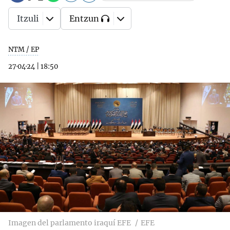
Itzuli
Entzun
NTM / EP
27·04·24
|
18:50
Imagen del parlamento iraquí EFE
EFE