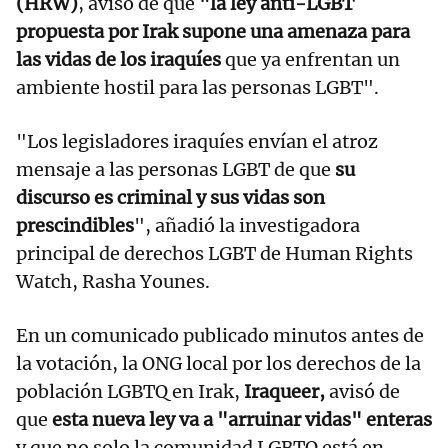
(HRW)
, avisó de que
"la ley anti-LGBT
propuesta por Irak supone una amenaza para
las vidas de los iraquíes
que ya enfrentan un
ambiente hostil para las personas LGBT".
"Los legisladores iraquíes envían el atroz
mensaje a las personas LGBT de que
su
discurso es criminal y sus vidas son
prescindibles
", añadió la investigadora
principal de derechos LGBT de Human Rights
Watch, Rasha Younes.
En un comunicado publicado minutos antes de
la votación, la ONG local por los derechos de la
población LGBTQ en Irak,
Iraqueer,
avisó de
que
esta nueva ley va a "arruinar vidas" enteras
y que no solo la comunidad LGBTQ está en