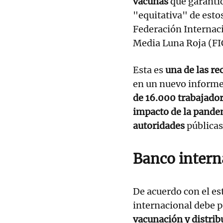
vacunas
que garantic
"equitativa" de esto
Federación Internaci
Media Luna Roja (FI
Esta es
una de las r
en un nuevo informe
de 16.000 trabajado
impacto de la pandem
autoridades
públicas 
Banco intern
De acuerdo con el es
internacional debe 
vacunación y distri