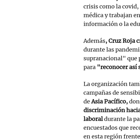
crisis como la covid
médica y trabajan e
información o la edu
Además
, Cruz Roja 
durante las pandemi
supranacional" que p
para
"reconocer así 
La organización tamb
campañas de sensibil
de
Asia Pacífico,
don
discriminación hacia
laboral
durante la p
encuestados que rec
en esta región frent