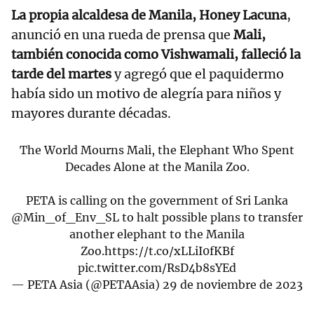
La propia alcaldesa de Manila, Honey Lacuna
,
anunció en una rueda de prensa que
Mali,
también conocida como Vishwamali, falleció la
tarde del martes
y agregó que el paquidermo
había sido un motivo de alegría para niños y
mayores durante décadas.
The World Mourns Mali, the Elephant Who Spent
Decades Alone at the Manila Zoo.
PETA is calling on the government of Sri Lanka
@Min_of_Env_SL
to halt possible plans to transfer
another elephant to the Manila
Zoo.
https://t.co/xLLiI0fKBf
pic.twitter.com/RsD4b8sYEd
— PETA Asia (@PETAAsia)
29 de noviembre de 2023