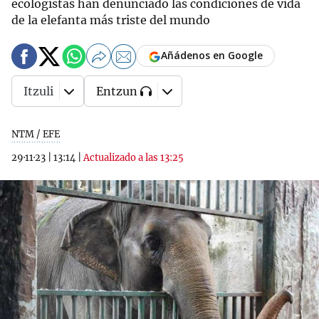
ecologistas han denunciado las condiciones de vida
de la elefanta más triste del mundo
Añádenos en Google
Itzuli
Entzun
NTM / EFE
29·11·23
|
13:14
|
Actualizado a las 13:25