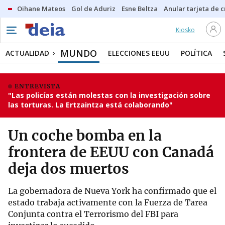
Oihane Mateos
Gol de Aduriz
Esne Beltza
Anular tarjeta de c
Kiosko
MUNDO
ACTUALIDAD
ELECCIONES EEUU
POLÍTICA
ENTREVISTA
"Las policías están molestas con la investigación sobre
las torturas. La Ertzaintza está colaborando"
Un coche bomba en la
frontera de EEUU con Canadá
deja dos muertos
La gobernadora de Nueva York ha confirmado que el
estado trabaja activamente con la Fuerza de Tarea
Conjunta contra el Terrorismo del FBI para