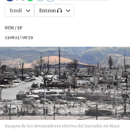
Itzuli
Entzun
NTM / EP
23·08·23
|
08:59
Imagen de los devastadores efectos del incendio en Maui.