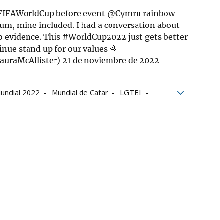
IFAWorldCup
before event
@Cymru
rainbow
ium, mine included. I had a conversation about
o evidence. This
#WorldCup2022
just gets better
inue stand up for our values 🌈
 (@LauraMcAllister)
21 de noviembre de 2022
undial 2022
Mundial de Catar
LGTBI
es
FIFA