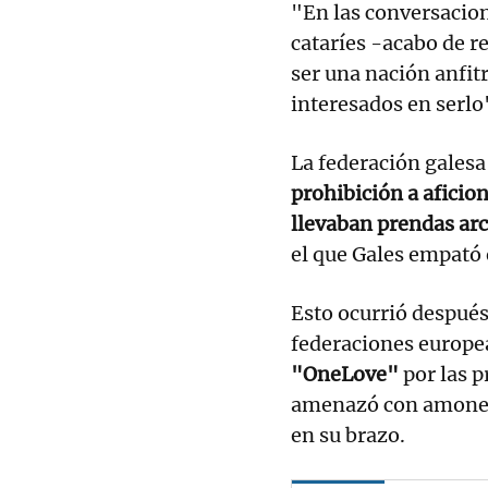
"En las conversacion
cataríes -acabo de r
ser una nación anfit
interesados en serlo
La federación galesa
prohibición a aficio
llevaban prendas arco
el que Gales empató 
Esto ocurrió después 
federaciones europea
"OneLove"
por las p
amenazó con amonest
en su brazo.