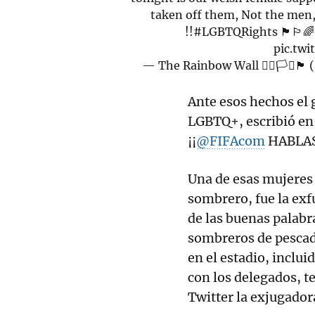
taken off them, Not the men
!!
#LGBTQRights
🏴󠁧󠁢󠁷󠁬󠁳󠁿🏳️
pic.tw
— The Rainbow Wall 🏳️‍🌈🏳️‍⚧️🏴󠁧󠁢
Ante esos hechos el
LGBTQ+, escribió en 
¡¡
@FIFAcom
HABLAS
Una de esas mujeres 
sombrero, fue la exf
de las buenas palabr
sombreros de pescad
en el estadio, inclu
con los delegados, t
Twitter la exjugador