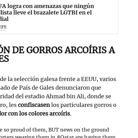
IFA logra con amenazas que ningún
lista lleve el brazalete LGTBI en el
ial
EFE
ÓN DE GORROS ARCOÍRIS A
ES
de la selección galesa frente a EEUU, varios
nado de País de Gales denunciaron que
idad del estadio Ahmad bin Ali, donde se
ro, les
confiscasen
los particulares gorros o
r con los colores arcoíris
.
re so proud of them, BUT news on the ground
porters wearing them in
#Qatar
are having them