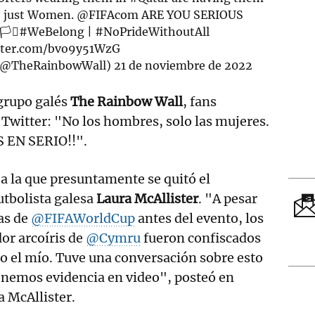
, just Women.
@FIFAcom
ARE YOU SERIOUS
‍🌈🏳️‍⚧️
#WeBelong
|
#NoPrideWithoutAll
itter.com/bvo9y51WzG
󠁬󠁳󠁿 (@TheRainbowWall)
21 de noviembre de 2022
 grupo galés
The Rainbow Wall
, fans
Twitter: "No los hombres, solo las mujeres.
 EN SERIO!!".
a la que presuntamente se quitó el
utbolista galesa
Laura McAllister
. "A pesar
as de
@FIFAWorldCup
antes del evento, los
or arcoíris de
@Cymru
fueron confiscados
ido el mío. Tuve una conversación sobre esto
enemos evidencia en video", posteó en
a McAllister.