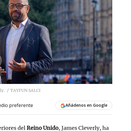
ly.
TAYFUN SALCI
dio preferente
Añádenos en Google
eriores del
Reino Unido
, James Cleverly, ha