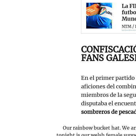
La F
futbo
Mund
NTM / 
CONFISCACI
FANS GALES
En el primer partido 
aficiones del combi
miembros de la segur
disputaba el encuent
sombreros de pescado
Our rainbow bucket hat. We a
tonight is our welsh female sup