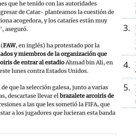
es que he tenido con las autoridades
egresar de Catar- planteamos la cuestión de
riona acogedora, y los cataríes están muy
3
", aseguró.
 (
FAW
, en inglés) ha protestado por la
nados y miembros de la organización que
iris de entrar al estadio
Ahmad bin Ali, en
4
este lunes contra Estados Unidos.
5
de que la selección galesa, junto a varias
s, descartase llevar el
brazalete arcoiris de
resiones a las que les sometió la FIFA, que
ar a los jugadores que lucieran esta banda