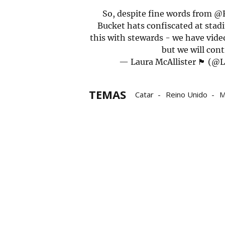
So, despite fine words from
@F
Bucket hats confiscated at stad
this with stewards - we have vide
but we will cont
— Laura McAllister 🏴󠁧󠁢󠁷󠁬󠁳
TEMAS
Catar
Reino Unido
M
derechos humanos
Gal