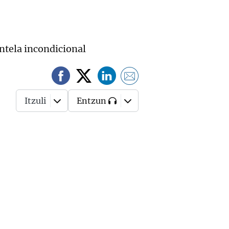
entela incondicional
Itzuli
Entzun