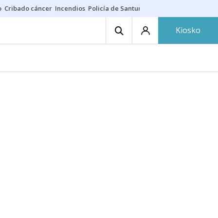
o
Cribado cáncer
Incendios
Policía de Santurtzi
Aeropuerto de Bilba
Kiosko