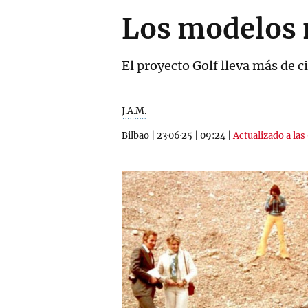
Los modelos 
El proyecto Golf lleva más de 
J.A.M.
Bilbao
|
23·06·25
|
09:24
|
Actualizado a las