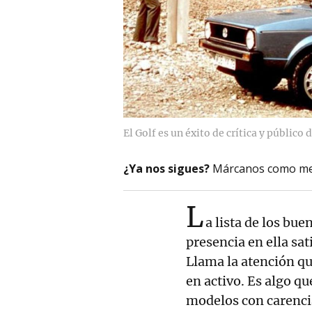
El Golf es un éxito de crítica y público
¿Ya nos sigues?
Márcanos como me
L
a lista de los bue
presencia en ella sa
Llama la atención qu
en activo. Es algo q
modelos con carencia