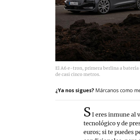
El A6 e-tron, primera berlina a batería
de casi cinco metros.
¿Ya nos sigues?
Márcanos como me
S
I eres inmune al 
tecnológico y de pre
euros; si te puedes 