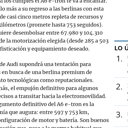
i los cumples el A6 e-tron te va a encantar.
lo más a su regreso a las berlinas con esta
e casi cinco metros repleta de recursos y
kilómetros (promete hasta 753 seguidos).
uiere desembolsar entre 67.980 y 104.310
e la motorización elegida (desde 285 a 503
LO 
ofisticación y equipamiento deseado.
1
 de Audi supondrá una tentación para
 en busca de una berlina premium de
nto tecnológicas como reputacionales.
2
ás, el empujón definitivo para algunos
ecisos a transitar hacia la electromovilidad.
rgumento definitivo del A6 e-tron es la
ía que augura: entre 597 y 753 km,
3
onfiguración de motor y batería. Son buenos