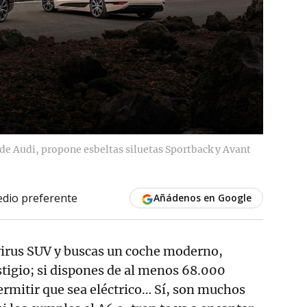
 de Audi, propone esbeltas siluetas Sportback y Avant
dio preferente
Añádenos en Google
virus SUV y buscas un coche moderno,
stigio; si dispones de al menos 68.000
permitir que sea eléctrico… Sí, son muchos