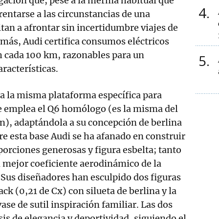
gación que, pese a la merma habitual que
4
entarse a las circunstancias de una
itan a afrontar sin incertidumbre viajes de
más, Audi certifica consumos eléctricos
h cada 100 km, razonables para un
5
racterísticas.
 a la misma plataforma específica para
ue emplea el Q6 homólogo (es la misma del
), adaptándola a su concepción de berlina
re esta base Audi se ha afanado en construir
orciones generosas y figura esbelta; tanto
 mejor coeficiente aerodinámico de la
. Sus diseñadores han esculpido dos figuras
k (0,21 de Cx) con silueta de berlina y la
se de sutil inspiración familiar. Las dos
s de elegancia y deportividad, siguiendo el