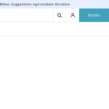
Bilbao
Guggenheim
Agirrezabala
Miradores en Bilbao
Arrese
Sequí
Kiosko