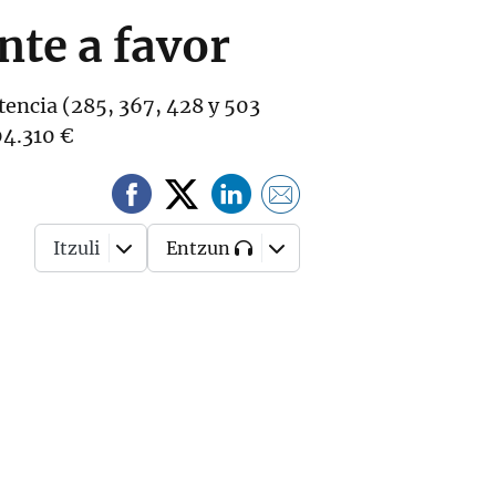
nte a favor
otencia (285, 367, 428 y 503
04.310 €
Itzuli
Entzun