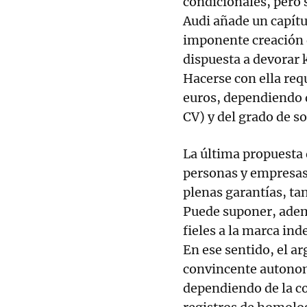
condicionales, pero s
Audi añade un capítu
imponente creación d
dispuesta a devorar 
Hacerse con ella req
euros, dependiendo d
CV) y del grado de s
La última propuesta
personas y empresas
plenas garantías, ta
Puede suponer, adem
fieles a la marca ind
En ese sentido, el a
convincente autonom
dependiendo de la c