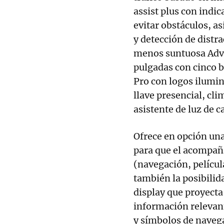
assist plus con indi
evitar obstáculos, a
y detección de distr
menos suntuosa Adva
pulgadas con cinco br
Pro con logos ilumin
llave presencial, cl
asistente de luz de ca
Ofrece en opción una
para que el acompaña
(navegación, película
también la posibili
display que proyecta 
información relevant
y símbolos de naveg