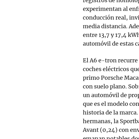
registros de homolo
experimentan al enfr
conducción real, inv
media distancia. Ade
entre 13,7 y 17,4 kW
automóvil de estas ca
El A6 e-tron recurre
coches eléctricos q
primo Porsche Macan
con suelo plano. Sob
un automóvil de prop
que es el modelo con
historia de la marca
hermanas, la Sportbac
Avant (0,24) con enva
emanan notables dosi