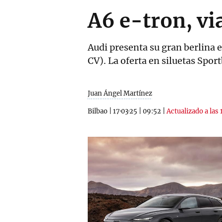
A6 e-tron, via
Audi presenta su gran berlina e
CV). La oferta en siluetas Spor
Juan Ángel Martínez
Bilbao
|
17·03·25
|
09:52
|
Actualizado a las 