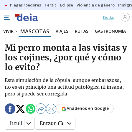
Plagas roedores
Terzic
Eclipse
Violencia de género
Inmigra
Kiosko
MASCOTAS
VIVIR
VIAJES
RUTAS
GASTRONOMÍA
Mi perro monta a las visitas y
los cojines, ¿por qué y cómo
lo evito?
Esta simulación de la cópula, aunque embarazosa,
no es en principio una actitud patológica ni insana,
pero sí puede ser corregida
Añádenos en Google
Itzuli
Entzun