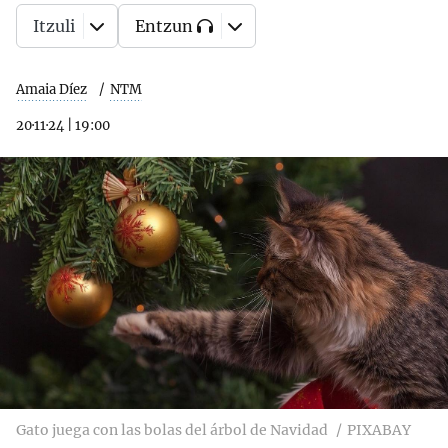
Itzuli
Entzun
Amaia Díez
NTM
20·11·24
|
19:00
Gato juega con las bolas del árbol de Navidad
PIXABAY