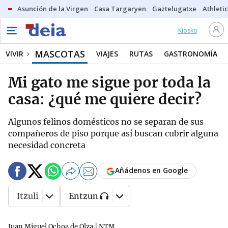
Asunción de la Virgen
Casa Targaryen
Gaztelugatxe
Athletic
Kiosko
MASCOTAS
VIVIR
VIAJES
RUTAS
GASTRONOMÍA
Mi gato me sigue por toda la
casa: ¿qué me quiere decir?
Algunos felinos domésticos no se separan de sus
compañeros de piso porque así buscan cubrir alguna
necesidad concreta
Añádenos en Google
Itzuli
Entzun
Juan Miguel Ochoa de Olza | NTM