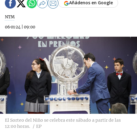
Añádenos en Google
NTM
06·01·24
|
09:00
El Sorteo del Niño se celebra este sábado a partir de las
12:00 horas.
EP