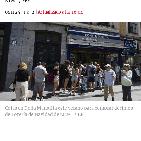
NTM
EFE
04·11·25
|
15:52
|
Actualizado a las 16:04
Colas en Doña Manolita este verano para comprar décimos
de Lotería de Navidad de 2025.
EP