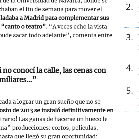
 de la Universidad de Navarra, donde se
2
chaban el fin de semana para mover el
asladaba a Madrid para complementar sus
“canto o teatro”.
“A veces echo la vista
3
 pude sacar todo adelante”, comenta entre
4
no conocí la calle, las cenas con
miliares...”
5
ada a lograr un gran sueño que no se
osto de 2013 se instaló definitivamente en
trario! Las ganas de hacerse un hueco le
una” producciones: cortos, películas,
hasta que llegó su gran oportunidad: