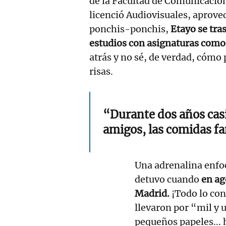
de la Facultad de Comunicación
licenció Audiovisuales, aprove
ponchis-ponchis,
Etayo se tr
estudios con asignaturas como 
atrás y no sé, de verdad, cómo
risas.
“Durante dos años casi 
amigos, las comidas fa
Una adrenalina enfoc
detuvo cuando
en ag
Madrid.
¡Todo lo con
llevaron por “mil y 
pequeños papeles... 