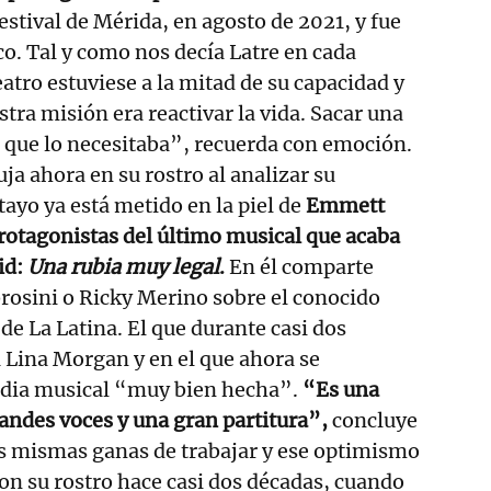
stival de Mérida, en agosto de 2021, y fue
co. Tal y como nos decía Latre en cada
atro estuviese a la mitad de su capacidad y
tra misión era reactivar la vida. Sacar una
o que lo necesitaba”, recuerda con emoción.
ja ahora en su rostro al analizar su
tayo ya está metido en la piel de
Emmett
protagonistas del último musical que acaba
id:
Una rubia muy legal
.
En él comparte
rosini o Ricky Merino sobre el conocido
de La Latina. El que durante casi dos
 Lina Morgan y en el que ahora se
edia musical “muy bien hecha”.
“Es una
randes voces y una gran partitura”,
concluye
as mismas ganas de trabajar y ese optimismo
on su rostro hace casi dos décadas, cuando