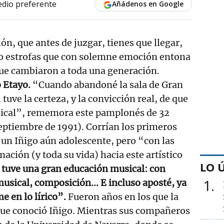
dio preferente
Añádenos en Google
ón, que antes de juzgar, tienes que llegar,
nco estrofas que con solemne emoción entona
 que cambiaron a toda una generación.
 Etayo.
“Cuando abandoné la sala de Gran
, tuve la certeza, y la convicción real, de que
sical”, rememora este pamplonés de 32
eptiembre de 1991). Corrían los primeros
un Iñigo aún adolescente, pero “con las
mación (y toda su vida) hacia este artístico
LO 
tuve una gran educación musical: con
1
musical, composición... E incluso aposté, ya
e en lo lírico”.
Fueron años en los que la
 que conoció Iñigo. Mientras sus compañeros