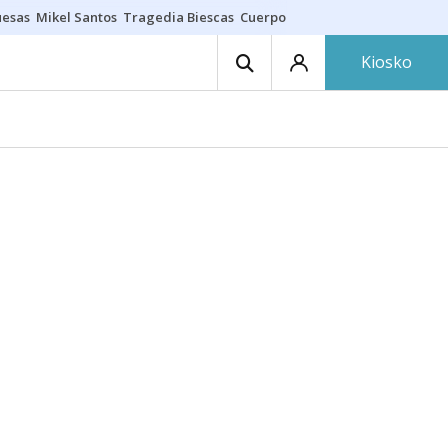
uesas
Mikel Santos
Tragedia Biescas
Cuerpo ría
Inmigración Bizkaia
Kiosko