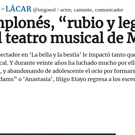
A-LÁCAR
@inigoeol / actor, cantante, comunicador
mplonés, “rubio y le
l teatro musical de
ctador en ‘La bella y la bestia’ le impactó tanto q
ical. Y durante veinte años ha luchado mucho por 
, y abandonando de adolescente el ocio por formarse
ddams” o ‘Anastasia’, Iñigo Etayo regresa a los esc