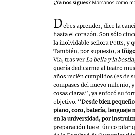
¿Ya nos sigues?
Márcanos como me
D
ebes aprender, dice la canci
hasta el corazón. Son sólo ci
la inolvidable señora Potts, y
También, por supuesto, a
Iñigo
Vía, tras ver
La bella y la bestia
quería dedicarme al teatro mu
años recién cumplidos (es de s
compases del nuevo milenio, y 
cosas claras”, ya enfocó su for
objetivo.
“Desde bien pequeño 
piano, coro, batería, lenguaje 
en la universidad, por instruirm
preparación fue el único pilar