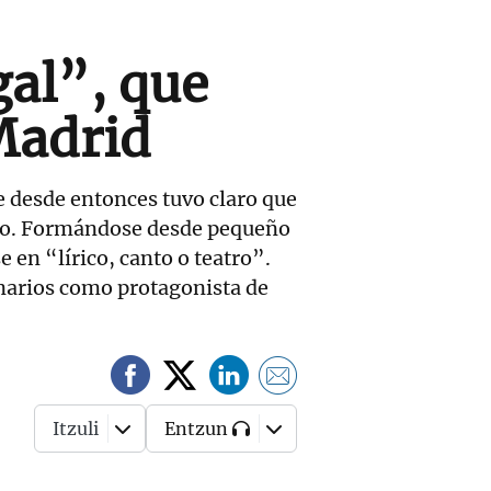
gal”, que
 Madrid
ue desde entonces tuvo claro que
ello. Formándose desde pequeño
 en “lírico, canto o teatro”.
enarios como protagonista de
Itzuli
Entzun