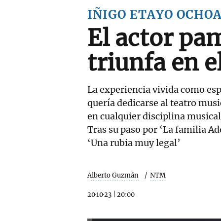
IÑIGO ETAYO OCHO
El actor pa
triunfa en e
La experiencia vivida como espe
quería dedicarse al teatro mus
en cualquier disciplina musical
Tras su paso por ‘La familia A
‘Una rubia muy legal’
Alberto Guzmán
NTM
20·10·23
|
20:00