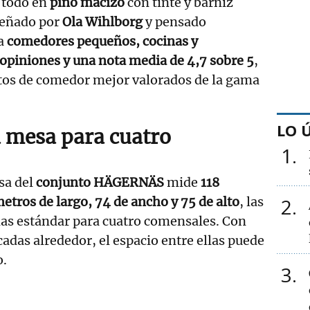
, todo en
pino macizo
con tinte y barniz
iseñado por
Ola Wihlborg
y pensado
ra
comedores pequeños, cocinas y
opiniones y una nota media de 4,7 sobre 5
,
ntos de comedor mejor valorados de la gama
LO 
 mesa para cuatro
1
sa del
conjunto HÄGERNÄS
mide
118
etros de largo, 74 de ancho y 75 de alto
, las
2
as estándar para cuatro comensales. Con
ocadas alrededor, el espacio entre ellas puede
o.
3