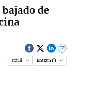
a bajado de
ocina
Itzuli
Entzun