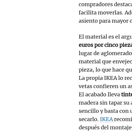
compradores destacan
facilita moverlas. A
asiento para mayor 
El material es el ar
euros por cinco piez
lugar de aglomerado 
material que envejec
pieza, lo que hace q
La propia IKEA lo re
vetas confieren un as
El acabado lleva
tint
madera sin tapar su 
sencillo y basta co
secarlo.
IKEA
recomi
después del montaje,