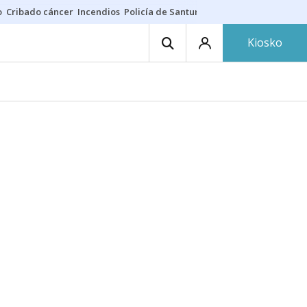
o
Cribado cáncer
Incendios
Policía de Santurtzi
Aeropuerto de Bilba
Kiosko