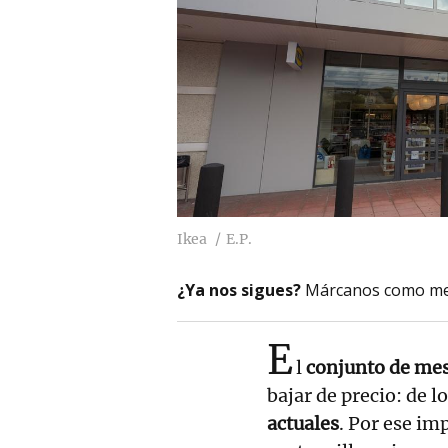
Ikea
E.P.
¿Ya nos sigues?
Márcanos como me
E
l
conjunto de me
bajar de precio: de l
actuales
. Por ese im