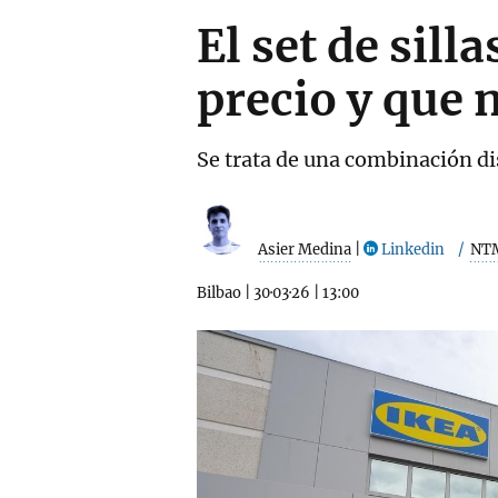
El set de sill
precio y que 
Se trata de una combinación d
Asier Medina
|
Linkedin
NT
Bilbao
|
30·03·26
|
13:00