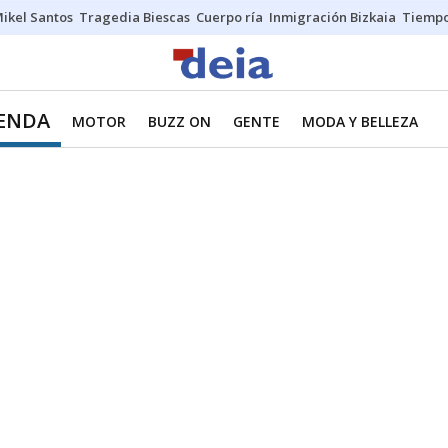
ikel Santos
Tragedia Biescas
Cuerpo ría
Inmigración Bizkaia
Tiemp
IENDA
MOTOR
BUZZ ON
GENTE
MODA Y BELLEZA