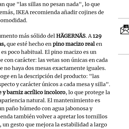
 que "las sillas no pesan nada", lo que
demás, IKEA recomienda añadir cojines de
comodidad.
gumento más sólido del
HÄGERNÄS
. A
129
as,
que esté hecho en
pino macizo real
en
es poco habitual. El pino macizo es un
e con carácter: las vetas son únicas en cada
ue no haya dos mesas exactamente iguales.
coge en la descripción del producto: "las
pecto y carácter únicos a cada mesa y silla".
e y barniz acrílico incoloro
, lo que protege la
apariencia natural. El mantenimiento es
n un paño húmedo con agua jabonosa y
enda también volver a apretar los tornillos
 un gesto que mejora la estabilidad a largo