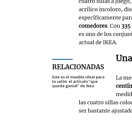
cuatro sillas a juego
acrílico incoloro, d
específicamente pa
comedores
. Con
335 
es uno de los conju
actual de IKEA.
Una
RELACIONADAS
Este es el mueble ideal para
La me
tu salón: el artículo "que
centím
queda genial" de Ikea
medid
las cuatro sillas col
ser bastante ajustad