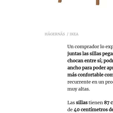
HÄGERNÄS
IKEA
Un comprador lo expl
juntas las sillas pe
chocan entre sí; pod
ancho para poder ap
más confortable com
recurrente en un pr
muy altas.
Las
sillas
tienen
87 c
de
40 centímetros de