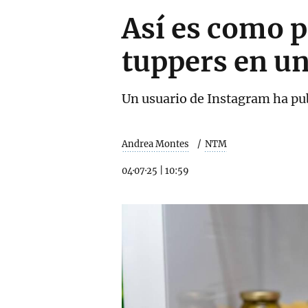
Así es como p
tuppers en u
Un usuario de Instagram ha publ
Andrea Montes
NTM
04·07·25
|
10:59