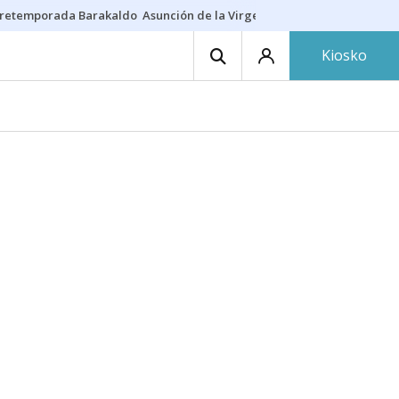
retemporada Barakaldo
Asunción de la Virgen
Casa Targaryen
Gazt
Kiosko