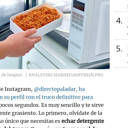
4
5
l de limpiar.
KHALETSKI SIARHEI\GOFFKEIN.PRO
 de Instagram,
@directopaladar, ha
 su perfil con el truco definitivo para
pocos segundos. Es muy sencillo y te sirve
ente grasiento. Lo primero, olvídate de la
Lo único que necesitas es
echar detergente