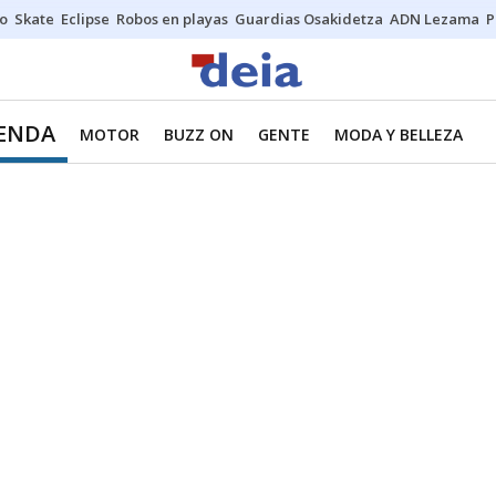
o
Skate
Eclipse
Robos en playas
Guardias Osakidetza
ADN Lezama
P
IENDA
MOTOR
BUZZ ON
GENTE
MODA Y BELLEZA