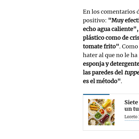
En los comentarios de
positivo:
"Muy efecti
echo agua caliente",
plástico como de cri
tomate frito"
. Como
hater al que no le ha
esponja y detergente
las paredes del
tupp
es el método"
.
Siete
un tu
Loreto 