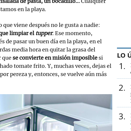
ensalada de pasta, un bocadillo...
Cualquier
stamos en la playa.
o que viene después no le gusta a nadie:
que limpiar el
tupper
. Ese momento,
s de pasar un buen día en la playa, en el
rdas media hora en quitar la grasa del
LO 
r que
se convierte en misión imposible
si
1
hado tomate frito. Y, muchas veces, dejas el
 por pereza y, entonces, se vuelve aún más
2
3