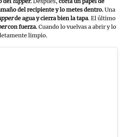
o del
tupper
.
Después,
corta un papel de
amaño del recipiente y lo metes dentro.
Una
upper
de agua y cierra bien la tapa
. El último
per
con fuerza.
Cuando lo vuelvas a abrir y lo
pletamente limpio.