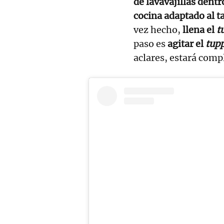
de lavavajillas dentr
cocina adaptado al t
vez hecho,
llena el
t
paso es
agitar el
tup
aclares, estará com