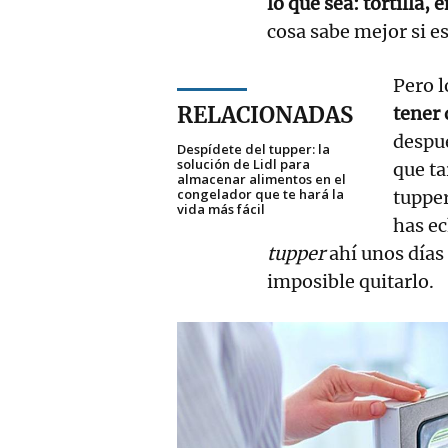
lo que sea: tortilla, 
cosa sabe mejor si e
Pero l
RELACIONADAS
tener 
despué
Despídete del tupper: la
solución de Lidl para
que ta
almacenar alimentos en el
congelador que te hará la
tuppe
vida más fácil
has ec
tupper
ahí unos días
imposible quitarlo.