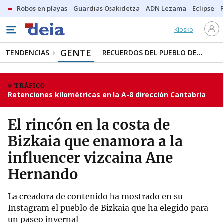
Robos en playas
Guardias Osakidetza
ADN Lezama
Eclipse
Kiosko
GENTE
TENDENCIAS
RECUERDOS DEL PUEBLO DE...
TRÁFICO
Retenciones kilométricas en la A-8 dirección Cantabria
El rincón en la costa de
Bizkaia que enamora a la
influencer vizcaina Ane
Hernando
La creadora de contenido ha mostrado en su
Instagram el pueblo de Bizkaia que ha elegido para
un paseo invernal