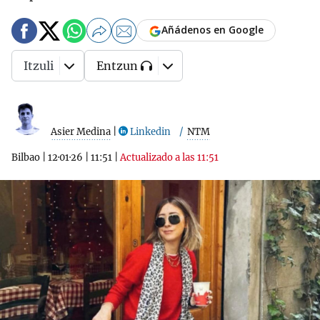
Añádenos en Google
Itzuli
Entzun
Asier Medina
|
Linkedin
NTM
Bilbao
|
12·01·26
|
11:51
|
Actualizado a las 11:51