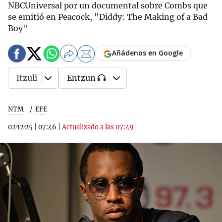
NBCUniversal por un documental sobre Combs que
se emitió en Peacock, "Diddy: The Making of a Bad
Boy"
Añádenos en Google
Itzuli
Entzun
NTM
EFE
02·12·25
|
07:46
|
Actualizado a las 07:49