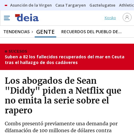
Asunción de la Virgen
Casa Targaryen
Gaztelugatxe
Athletic
Kiosko
GENTE
TENDENCIAS
RECUERDOS DEL PUEBLO DE...
SUCESOS
Suben a 82 los fallecidos recuperados del mar en Ceuta
tras el hallazgo de dos cadáveres
Los abogados de Sean
"Diddy" piden a Netflix que
no emita la serie sobre el
rapero
Combs presentó previamente una demanda por
difamación de 100 millones de dólares contra