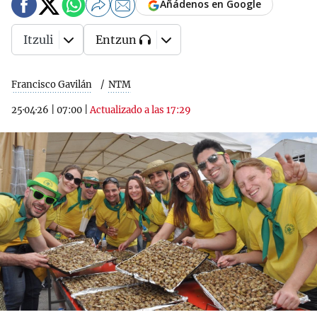
Añádenos en Google
Itzuli
Entzun
Francisco Gavilán
NTM
25·04·26
|
07:00
|
Actualizado a las 17:29