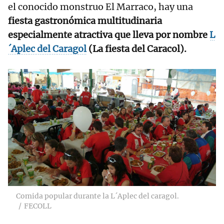
el conocido monstruo El Marraco, hay una
fiesta gastronómica multitudinaria
especialmente atractiva que lleva por nombre
L
´Aplec del Caragol
(La fiesta del Caracol).
RELACIONADAS
Descubre
productos gourmet
de verdad en el
canal Paladar
Comida popular durante la L´Aplec del caragol.
FECOLL