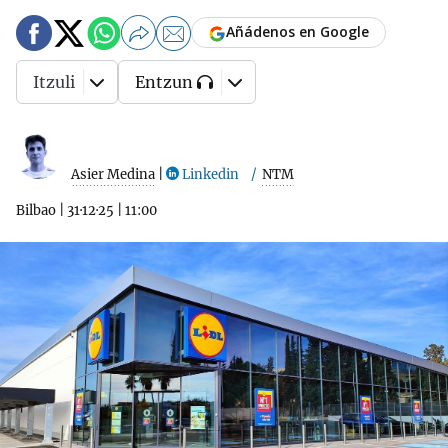
Añádenos en Google
Itzuli
Entzun
Asier Medina
|
Linkedin
NTM
Bilbao
|
31·12·25
|
11:00