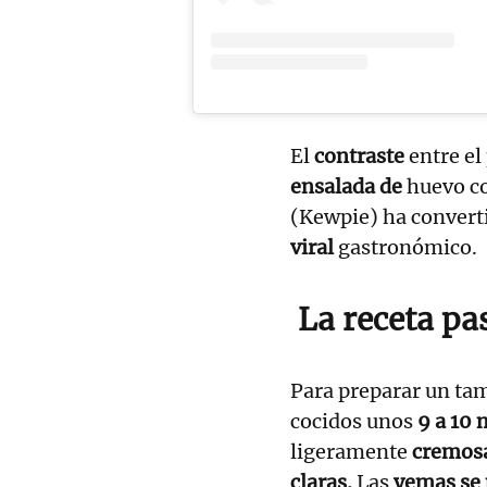
El
contraste
entre el
ensalada de
huevo c
(Kewpie) ha convert
viral
gastronómico.
La receta pa
Para preparar un ta
cocidos unos
9 a 10 
ligeramente
cremos
claras.
Las
yemas se