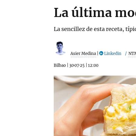
La última mo
La sencillez de esta receta, tí
Asier Medina
|
Linkedin
NT
Bilbao
|
30·07·25
|
12:00