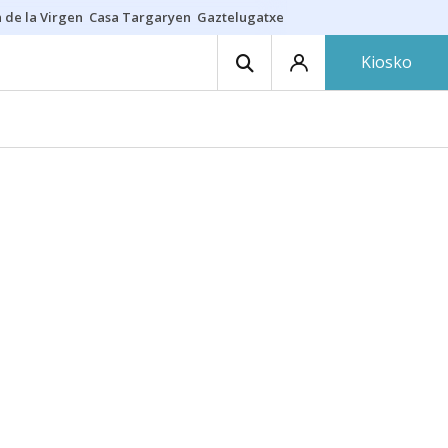
 de la Virgen
Casa Targaryen
Gaztelugatxe
Athletic
Aste Nagusia
C
Kiosko