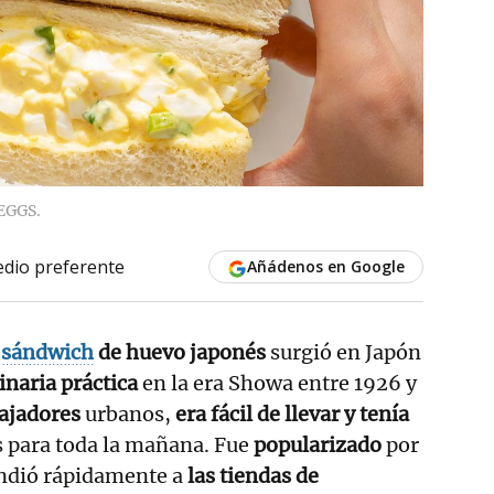
EGGS.
dio preferente
Añádenos en Google
o
sándwich
de huevo japonés
surgió en Japón
inaria práctica
en la era Showa entre 1926 y
bajadores
urbanos,
era fácil de llevar y tenía
s para toda la mañana. Fue
popularizado
por
endió rápidamente a
las tiendas de