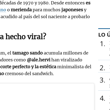
 décadas de 1970 y 1980. Desde entonces
es
uno
o
merienda
para muchos
japoneses
y
acudido al país del sol naciente a probarlo
LO 
a hecho viral?
1
am, el
tamago sando
acumula millones de
eadores como
@ale.hervi
han viralizado
2
 corte perfecto y la estética
minimalista del
eno
cremoso del sandwich.
3
4