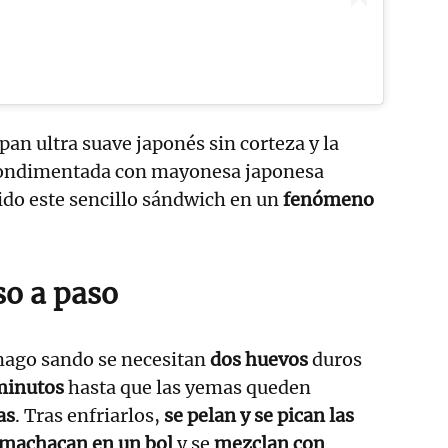
 pan ultra suave japonés sin corteza y la
ondimentada con mayonesa japonesa
ido este sencillo sándwich en un
fenómeno
so a paso
mago sando se necesitan
dos huevos
duros
minutos
hasta que las yemas queden
as
. Tras enfriarlos,
se pelan y se pican las
 machacan en un bol
y se
mezclan con