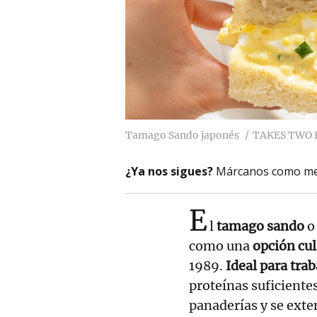
Tamago Sando japonés
TAKES TWO 
¿Ya nos sigues?
Márcanos como me
E
l
tamago sando
como una
opción cul
1989.
Ideal para tra
proteínas suficiente
panaderías y se ext