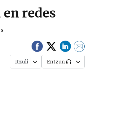
 en redes
es
Itzuli
Entzun