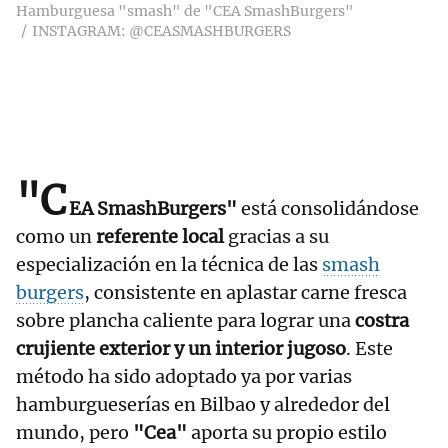
Hamburguesa "smash" de "CEA SmashBurgers"
INSTAGRAM: @CEASMASHBURGERS
"C
EA SmashBurgers"
está consolidándose
como un
referente local
gracias a su
especialización en la técnica de las
smash
burgers
, consistente en aplastar carne fresca
sobre plancha caliente para lograr una
costra
crujiente exterior y un interior jugoso
. Este
método ha sido adoptado ya por varias
hamburgueserías en Bilbao y alrededor del
mundo, pero
"Cea"
aporta su propio estilo