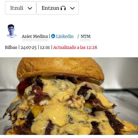
Itzuli
Entzun
Asier Medina
|
Linkedin
NTM
Bilbao
|
24·07·25
|
12:01
|
Actualizado a las 12:28