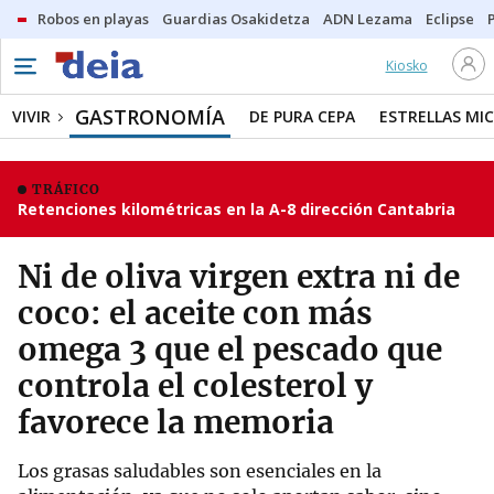
Robos en playas
Guardias Osakidetza
ADN Lezama
Eclipse
Kiosko
GASTRONOMÍA
VIVIR
DE PURA CEPA
ESTRELLAS MIC
TRÁFICO
Retenciones kilométricas en la A-8 dirección Cantabria
Ni de oliva virgen extra ni de
coco: el aceite con más
omega 3 que el pescado que
controla el colesterol y
favorece la memoria
Los grasas saludables son esenciales en la