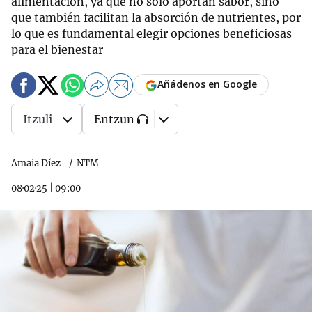
alimentación, ya que no solo aportan sabor, sino
que también facilitan la absorción de nutrientes, por
lo que es fundamental elegir opciones beneficiosas
para el bienestar
Añádenos en Google
Itzuli
Entzun
Amaia Díez
NTM
08·02·25
|
09:00