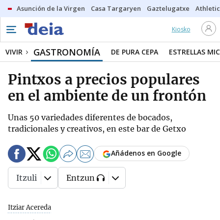
Asunción de la Virgen
Casa Targaryen
Gaztelugatxe
Athletic
Kiosko
GASTRONOMÍA
VIVIR
DE PURA CEPA
ESTRELLAS MIC
Pintxos a precios populares
en el ambiente de un frontón
Unas 50 variedades diferentes de bocados,
tradicionales y creativos, en este bar de Getxo
Añádenos en Google
Itzuli
Entzun
Itziar Acereda