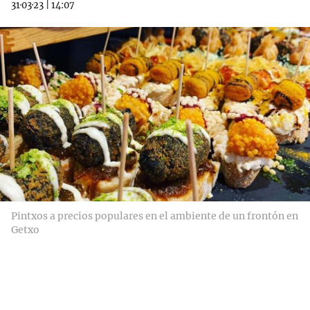
31·03·23
|
14:07
Pintxos a precios populares en el ambiente de un frontón en
Getxo