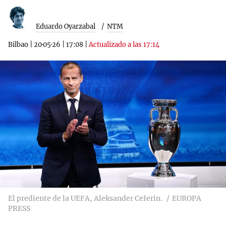
Eduardo Oyarzabal
NTM
Bilbao
|
20·05·26
|
17:08
|
Actualizado a las 17:14
El prediente de la UEFA, Aleksander Ceferin.
EUROPA
PRESS