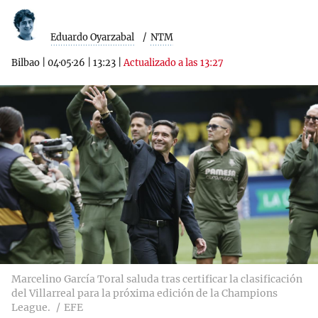
Eduardo Oyarzabal
NTM
Bilbao
|
04·05·26
|
13:23
|
Actualizado a las 13:27
Marcelino García Toral saluda tras certificar la clasificación
del Villarreal para la próxima edición de la Champions
League.
EFE