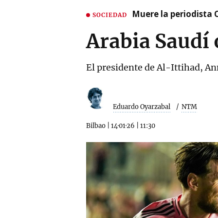
Muere la periodista 
SOCIEDAD
Arabia Saudí 
El presidente de Al-Ittihad, A
Eduardo Oyarzabal
NTM
Bilbao
|
14·01·26
|
11:30