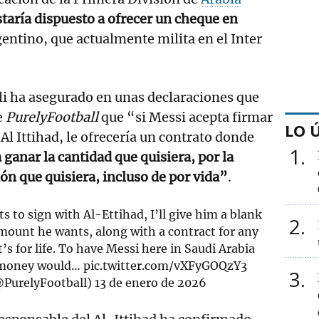
staría dispuesto a ofrecer un cheque en
gentino, que actualmente milita en el Inter
li ha asegurado en unas declaraciones que
e
PurelyFootball
que “si Messi acepta firmar
LO 
 Al Ittihad, le ofrecería un contrato donde
1
 ganar la cantidad que quisiera, por la
ón que quisiera, incluso de por vida”
.
ts to sign with Al-Ettihad, I’ll give him a blank
2
mount he wants, along with a contract for any
s for life. To have Messi here in Saudi Arabia
, money would…
pic.twitter.com/vXFyGOQzY3
3
@PurelyFootball)
13 de enero de 2026