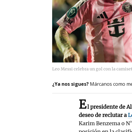
Leo Messi celebra un gol con la camise
¿Ya nos sigues?
Márcanos como me
E
l presidente de A
deseo de reclutar a
L
Karim Benzema o N’Go
posición en la clasif