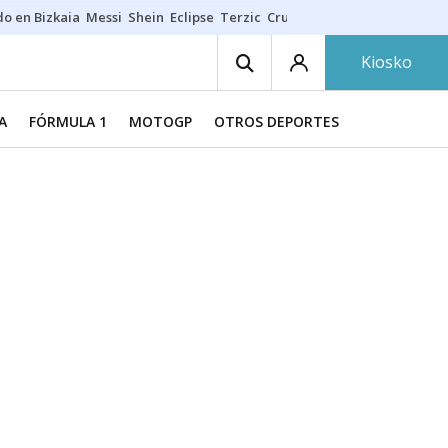
do en Bizkaia
Messi
Shein
Eclipse
Terzic
Cruz Gorbeia
Guía Macarfi
Kiosko
A
FÓRMULA 1
MOTOGP
OTROS DEPORTES