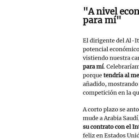
"A nivel eco
para mí"
El dirigente del Al-I
potencial económico
vistiendo nuestra c
para mí
. Celebraría
porque
tendría al me
añadido, mostrando 
competición en la q
A corto plazo se ant
mude a Arabia Saudí
su contrato con el I
feliz en Estados Un