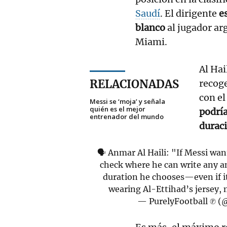
Saudí
. El dirigente
e
blanco
al jugador ar
Miami.
Al Hai
RELACIONADAS
recog
con el
Messi se ‘moja’ y señala
quién es el mejor
podría
entrenador del mundo
duraci
🗣️ Anmar Al Haili: "If Messi wan
check where he can write any a
duration he chooses—even if it’
wearing Al-Ettihad’s jersey
— PurelyFootball ℗ (