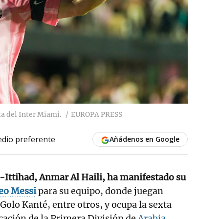
ta del Inter Miami.
EUROPA PRESS
dio preferente
Añádenos en Google
l-Ittihad, Anmar Al Haili, ha manifestado su
eo Messi
para su equipo, donde juegan
lo Kanté, entre otros, y ocupa la sexta
icación de la Primera División de
Arabia