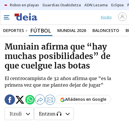
Robos en playas
Guardias Osakidetza
ADN Lezama
Eclipse
Kiosko
FÚTBOL
DEPORTES
MUNDIAL 2026
BALONCESTO
B
Muniain afirma que “hay
muchas posibilidades” de
que cuelgue las botas
El centrocampista de 32 años afirma que “es la
primera vez que me planteo dejar de jugar”
Añádenos en Google
Itzuli
Entzun