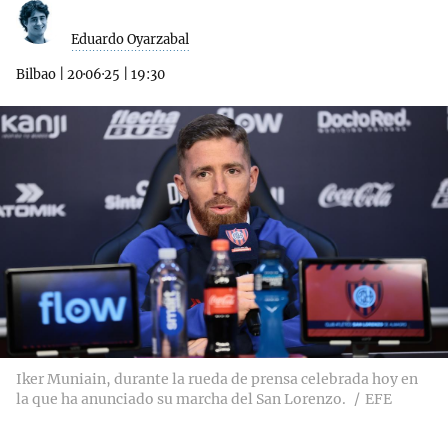
Eduardo Oyarzabal
Bilbao
|
20·06·25
|
19:30
Iker Muniain, durante la rueda de prensa celebrada hoy en
la que ha anunciado su marcha del San Lorenzo.
EFE