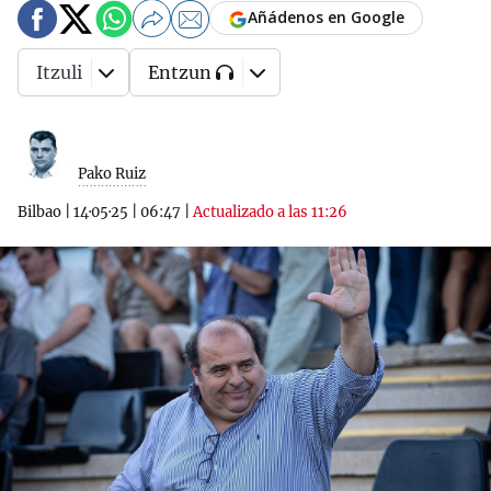
Añádenos en Google
Itzuli
Entzun
Pako Ruiz
Bilbao
|
14·05·25
|
06:47
|
Actualizado a las 11:26