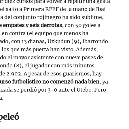
r diez cursos para volver a repetir una gesta
l salto a Primera RFEF de la mano de Ibai
 del conjunto rojinegro ha sido sublime,
te empates y seis derrotas
, con 50 goles a
s en contra (el equipo que menos ha
ado, con 13 dianas, Uzkudun (9), Ibarrondo
do los que más puerta han visto. Además,
do el mayor asistente con nueve pases de
rondo (8), el jugador con más minutos
 de 2.902. A pesar de esos guarismos, hay
curso futbolístico no comenzó nada bien
, ya
rnada se perdió por 3-0 ante el Utebo. Pero
a.
 peleó