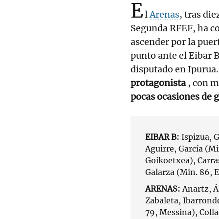
E
l
Arenas
, tras di
Segunda RFEF, ha co
ascender por la pue
punto ante el Eibar 
disputado en Ipurua
protagonista
, con m
pocas ocasiones de 
EIBAR B:
Ispizua, G
Aguirre, García (Mi
Goikoetxea), Carra
Galarza (Min. 86, E
ARENAS:
Anartz, Ál
Zabaleta, Ibarrond
79, Messina), Colla