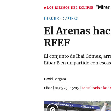
“Mirar 
LOS RIESGOS DEL ECLIPSE
EIBAR B 0 - 0 ARENAS
El Arenas hac
RFEF
El conjunto de Ibai Gómez, arr
Eibar B en un partido con escasa
David Bergara
Eibar
|
04·05·25
|
15:05
|
Actualizado a las 1