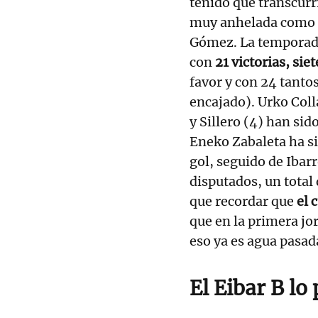
tenido que transcurri
muy anhelada como e
Gómez. La temporada
con
21 victorias, sie
favor y con 24 tanto
encajado). Urko Coll
y Sillero (4) han si
Eneko Zabaleta ha si
gol, seguido de Ibar
disputados, un total
que recordar que
el 
que en la primera jo
eso ya es agua pasad
El Eibar B lo