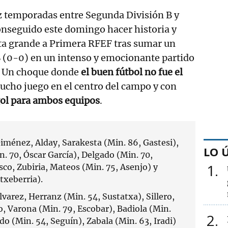
ez temporadas entre Segunda División B y
nseguido este domingo hacer historia y
rta grande a Primera RFEF tras sumar un
B (0-0) en un intenso y emocionante partido
. Un choque donde
el buen fútbol no fue el
ucho juego en el centro del campo y con
gol para ambos equipos
.
iménez, Alday, Sarakesta (Min. 86, Gastesi),
LO 
n. 70, Óscar García), Delgado (Min. 70,
1
sco, Zubiria, Mateos (Min. 75, Asenjo) y
txeberria).
varez, Herranz (Min. 54, Sustatxa), Sillero,
o, Varona (Min. 79, Escobar), Badiola (Min.
2
do (Min. 54, Seguín), Zabala (Min. 63, Iradi)