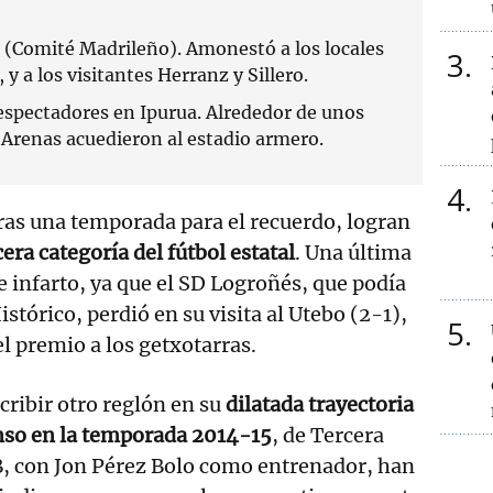
z (Comité Madrileño). Amonestó a los locales
3
 y a los visitantes Herranz y Sillero.
espectadores en Ipurua. Alrededor de unos
 Arenas acuedieron al estadio armero.
4
ras una temporada para el recuerdo, logran
cera categoría del fútbol estatal
. Una última
e infarto, ya que el SD Logroñés, que podía
istórico, perdió en su visita al Utebo (2-1),
5
l premio a los getxotarras.
cribir otro reglón en su
dilatada trayectoria
enso en la temporada 2014-15
, de Tercera
B, con Jon Pérez Bolo como entrenador, han