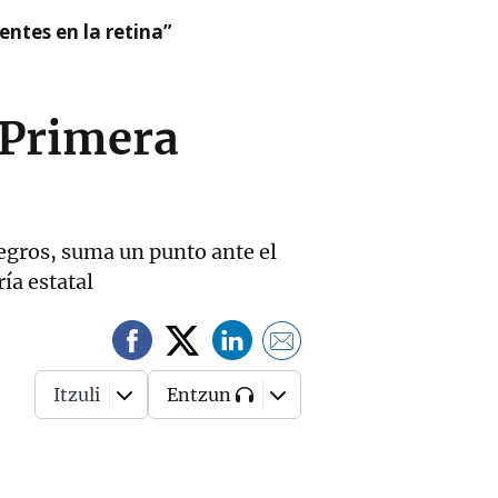
ntes en la retina”
a Primera
egros, suma un punto ante el
ría estatal
Itzuli
Entzun