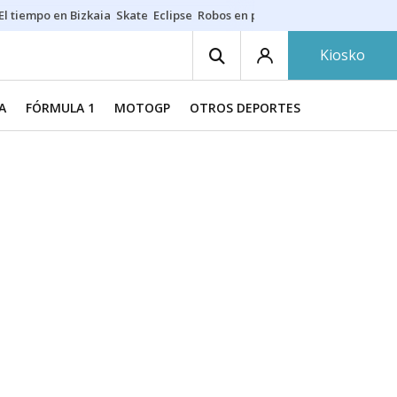
El tiempo en Bizkaia
Skate
Eclipse
Robos en playas
Guardias Osakide
Kiosko
A
FÓRMULA 1
MOTOGP
OTROS DEPORTES