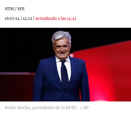
NTM / EFE
16·07·24
|
14:12
|
Actualizado a las 14:41
Pedro Rocha, presidente de la RFEF.
EP