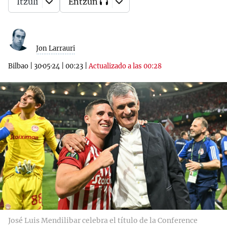
Itzuli
Entzun
Jon Larrauri
Bilbao
|
30·05·24
|
00:23
|
Actualizado a las 00:28
José Luis Mendilibar celebra el título de la Conference