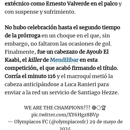
extécnico como Ernesto Valverde en el palco
y
con suspense y sufrimiento.
No hubo celebración hasta el segundo tiempo
de la prórroga
en un choque en el que, sin
embargo, no faltaron las ocasiones de gol.
Finalmente,
fue un cabezazo de Ayoub El
Kaabi, el
killer
de
Mendilibar
en esta
competición, el que acabó firmando el título.
Corría el minuto 116
y el marroquí metió la
cabeza anticipándose a Luca Ranieri para
enviar a la red un servicio de Santiago Hezze.
WE ARE THE CHAMPIONS!!!! 🔴⚪️🏆
pic.twitter.com/XY6Hgz8BVp
— Olympiacos FC (@olympiacosfc)
29 de mayo de
2024