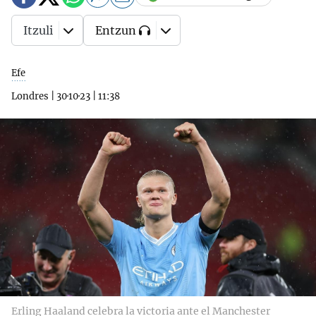
Itzuli
Entzun
Efe
Londres
|
30·10·23
|
11:38
Erling Haaland celebra la victoria ante el Manchester