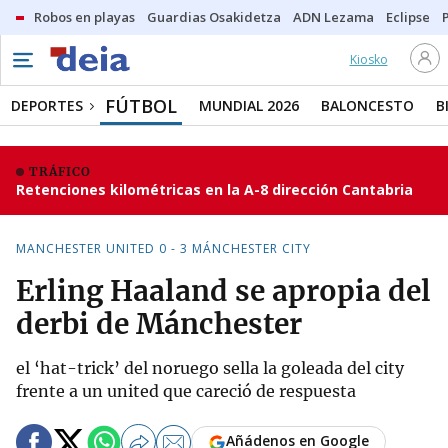
Robos en playas
Guardias Osakidetza
ADN Lezama
Eclipse
Kiosko
FÚTBOL
DEPORTES
MUNDIAL 2026
BALONCESTO
B
TRÁFICO
Retenciones kilométricas en la A-8 dirección Cantabria
MANCHESTER UNITED 0 - 3 MÁNCHESTER CITY
Erling Haaland se apropia del
derbi de Mánchester
el ‘hat-trick’ del noruego sella la goleada del city
frente a un united que careció de respuesta
Añádenos en Google