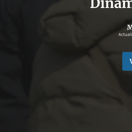
Dinam
M
Actual